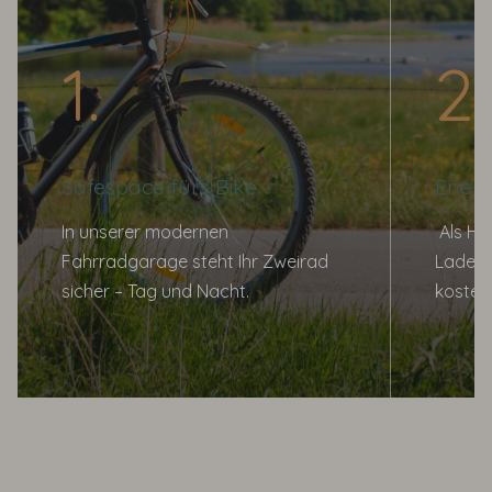
Safespace fürs Bike:
Energ
In unserer modernen
Als Ho
Fahrradgarage steht Ihr Zweirad
Ladesta
sicher – Tag und Nacht.
kosten