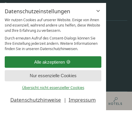
+49 (0)4251 9300-0
Datenschutzeinstellungen
buecken@thoeles.de
Wir nutzen Cookies auf unserer Website. Einige von ihnen
sind essenziell, während andere uns helfen, diese Website
und Ihre Erfahrung zu verbessern.
Durch erneuten Aufruf des Consent-Dialogs können Sie
Ihre Einstellung jederzeit ändern. Weitere Informationen
finden Sie in unseren Datenschutzhinweisen.
Alle akzeptieren
Nur essenzielle Cookies
Übersicht nicht essenzieller Cookies
Datenschutzhinweise
Impressum
AGB
DATENSCHUTZ
MENU
BUCHEN
GUTSCHEINE
HOTELS
DATENSCHUTZEINSTELLUNGEN
IMPRESSUM