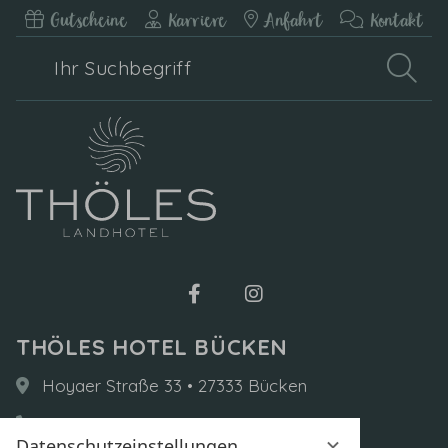
Gutscheine
Karriere
Anfahrt
Kontakt
Ihr
Such
Suchbegriff
THÖLES HOTEL BÜCKEN
Hoyaer Straße 33 • 27333 Bücken
+49 (0)4251 9300-0
Datenschutzeinstellungen