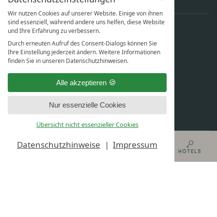
buecken@thoeles.de
Wir nutzen Cookies auf unserer Website. Einige von ihnen
sind essenziell, während andere uns helfen, diese Website
und Ihre Erfahrung zu verbessern.
Durch erneuten Aufruf des Consent-Dialogs können Sie
Ihre Einstellung jederzeit ändern. Weitere Informationen
finden Sie in unseren Datenschutzhinweisen.
Alle akzeptieren
Nur essenzielle Cookies
Übersicht nicht essenzieller Cookies
AGB
DATENSCHUTZ
Datenschutzhinweise
Impressum
MENU
BUCHEN
GUTSCHEINE
HOTELS
DATENSCHUTZEINSTELLUNGEN
IMPRESSUM