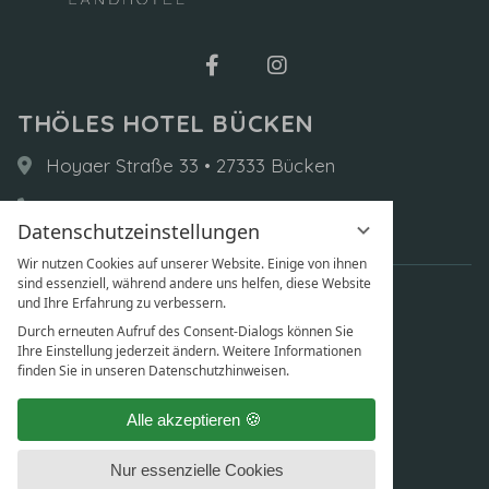
THÖLES HOTEL BÜCKEN
Hoyaer Straße 33 • 27333 Bücken
+49 (0)4251 9300-0
Datenschutzeinstellungen
buecken@thoeles.de
Wir nutzen Cookies auf unserer Website. Einige von ihnen
sind essenziell, während andere uns helfen, diese Website
und Ihre Erfahrung zu verbessern.
Durch erneuten Aufruf des Consent-Dialogs können Sie
Ihre Einstellung jederzeit ändern. Weitere Informationen
finden Sie in unseren Datenschutzhinweisen.
Alle akzeptieren
Nur essenzielle Cookies