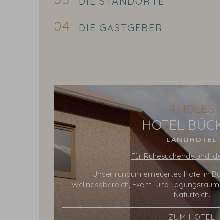
DIE STANDORTE
DIE GASTGEBER
THÖLES
HOTEL BÜC
LANDHOTEL
Für Ruhesuchende und Ide
Unser rundum erneuertes Hotel in Bü
Wellnessbereich, Event- und Tagungsräu
Naturteich.
ZUM HOTEL