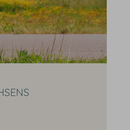
HSENS
.