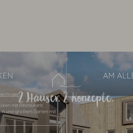
KEN
AM ALL
2 Häuser. 2 Konzepte.
enfinder:
cken mit Restaurant,
men und großem Garten mit